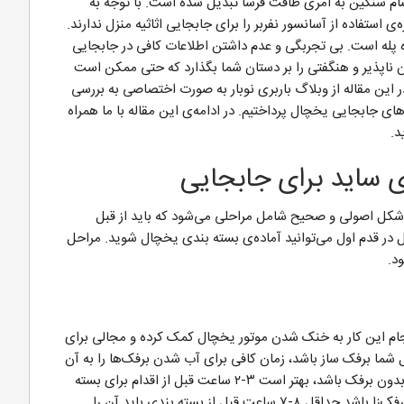
ام سنگین به امری طاقت فرسا تبدیل شده است. با توجه به
ی استفاده از آسانسور نفربر را برای جابجایی اثاثیه منزل ندارند.
ز راه پله است. بی تجربگی و عدم داشتن اطلاعات کافی در جابجایی
 ناپذیر و هنگفتی را بر دستان شما بگذارد که حتی ممکن است
این مقاله از وبلاگ باربری نوبار به صورت اختصاصی به بررسی
ای جابجایی یخچال پرداختیم. در ادامه‌ی این مقاله با ما همراه
د.
 ساید برای جابجایی
ل اصولی و صحیح شامل مراحلی می‌شود که باید از قبل
ل در قدم اول می‌توانید آماده‌ی بسته بندی یخچال شوید. مراحل
د.
نجام این کار به خنک شدن موتور یخچال کمک کرده و مجالی برای
ا برفک ساز باشد، زمان کافی برای آب شدن برفک‌ها را به آن
می‌دهید. در صورتی که یخچال شما از نوع نسل جدید بدون برفک باشد، بهتر است ۳-۲ ساعت قبل از اقدام برای بسته
بندی یخچال آن را خاموش کنید. اما اگر یخچال شما برفک‌زا باشد حداقل ۸-۷ ساعت قبل از بسته بندی باید آن را