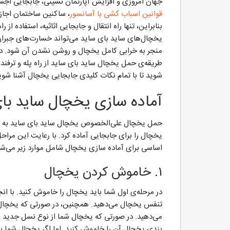
جهان امروزی و افزایش آپارتمان نشینی، جابجایی اجس
قوانین اسباب کشی با آسانسور
، ساکنین ساختمان اجازه‌
بنابراین، تنها راه انتقال و جابجایی اثاثیه، استفاده ا
یخچال‌های ساید بای ساید می‌تواند خسارت‌های جبران
منجر به خرابی کامل یخچال و روشن نشدن آن شود. در 
طریقه‌ی حمل یخچال ساید بای ساید از راه پله و ترفنده
شوید تا با تمام نکات کلیدی جابجایی یخچال آشنا شوی
آماده سازی یخچال ساید بای
حمل یخچال علی‌الخصوص یخچال ساید بای ساید به شک
یخچال را برای جابجایی آماده کرد. با رعایت این مراح
اساسی برای آماده سازی یخچال شامل موارد زیر می‌شو
۱. خاموش کردن یخچال
در مرحله‌ی اول شما باید یخچال را خاموش کنید. با ا
تنفس یخچال می‌دهید. همچنین، در صورتی که یخچال شم