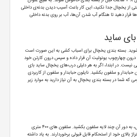
به آن اشاره کردیم یخچال‌های برفک زا باید حتما حداقل ۸-۷ ساعت قبل از بسته بندی خاموش شوند. به هیچ عنوان
وشتی از یخچال جدا نکنید، این کار باعث آسیب دیدن بدنه‌ی داخلی
ا قرار دهید تا هنگام آب شدن آن‌ها، آب بر روی بدنه داخلی
‌شوید. بسته بندی یخچال برای اسباب کشی به این صورت است
ا درون چهارچوب یونولیت آن قرار داده و سپس درون کارتن خود
نی نیست. در ابتدا، اگر به هر دلیلی درب‌های یخچال ساید بای
ون حبابدار و سلفون بکشید. نایلون حبابدار و سلفون از کاربردی
می که شما در بسته بندی یخچال به آن نیاز دارید به موارد زیر
پس از چسباندن نایلون حبابدار بارچسب به دور یخچال، به دور آن چند لایه سلفون بکشید. سلفون های ۴۰۰ متری
ژ بالای خود از استحکام قابل قبولی برخوردارند. به یاد داشته