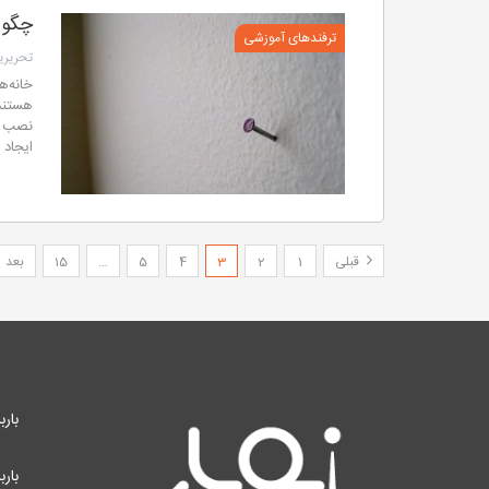
چگون
ترفندهای آموزشی
تحریریه
خانه‌ه
هستند
نصب ت
ایجاد 
قبلی
1
2
3
4
5
…
15
بعد
بارب
بارب