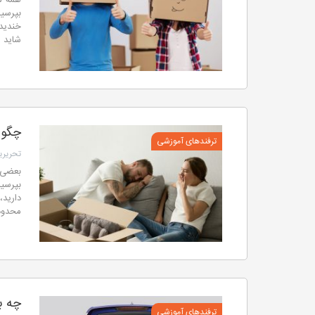
همه م
بپرسی
خندید
شاید ش
چگون
ترفندهای آموزشی
تحریریه
بعضی 
بپرسی
دارید
محدودی
چه ب
ترفندهای آموزشی